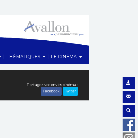
1 Rue du Maréchal Foch, 89200 Avallon
|
|
E
THÉMATIQUES
LE CINÉMA
Partagez vos envies cinéma :
Facebook
Twitter