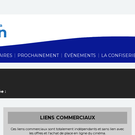
Cinéma Le Vauban,
|
|
|
AIRES
PROCHAINEMENT
ÉVÉNEMENTS
LA CONFISERI
e :
LIENS COMMERCIAUX
Ces liens commerciaux sont totalement indépendants et sans lien avec
les offres et l'achat de place en ligne du cinéma.