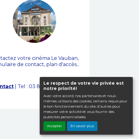
Contact
tactez votre cinéma Le Vauban,
ulaire de contact, plan d'accès...
Le respect de votre vie privée est
ntact
| Tel : 03 86 34 22 87
notre priorité!
Avec votre accord, nos partenaires et nous-
mêmes utilisons des cookies, certains requis pour
le bon fonctionnement du site, d'autres pour
mesurer votre activité et vous fournir des
publicités personnalisées.
Haut de page
Accepter
En savoir plus