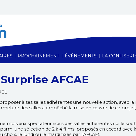
Cinéma Le Vauban,
|
|
|
AIRES
PROCHAINEMENT
ÉVÉNEMENTS
LA CONFISERI
 Surprise AFCAE
UEL
é proposer à ses salles adhérentes une nouvelle action, avec 
 fermeture des salles a empêché la mise en œuvre de ce proje
e mois aux spectateur·rice·s des salles adhérentes qui le sou
parmi une sélection de 2 à 4 films, proposés en accord avec les
 choix, le lundi ou le mardi fixés par l'AFCAE).