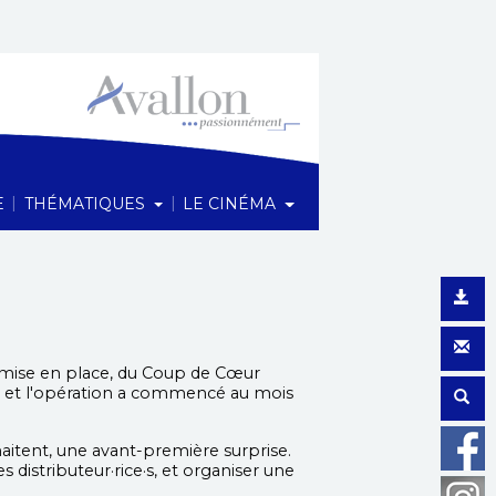
1 Rue du Maréchal Foch, 89200 Avallon
|
|
E
THÉMATIQUES
LE CINÉMA
la mise en place, du Coup de Cœur
t, et l'opération a commencé au mois
haitent, une avant-première surprise.
 distributeur·rice·s, et organiser une