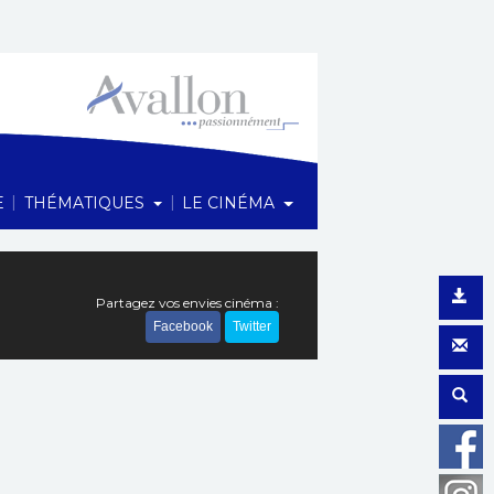
1 Rue du Maréchal Foch, 89200 Avallon
|
|
E
THÉMATIQUES
LE CINÉMA
Partagez vos envies cinéma :
Facebook
Twitter