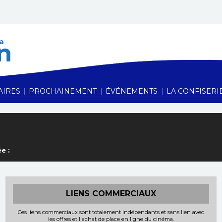
Cinéma Le Vauban,
|
|
|
AIRES
PROCHAINEMENT
ÉVÉNEMENTS
LA CONFISERI
e :
LIENS COMMERCIAUX
Ces liens commerciaux sont totalement indépendants et sans lien avec
les offres et l'achat de place en ligne du cinéma.