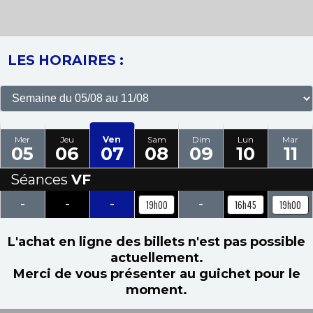
LES HORAIRES :
Mer
Jeu
Ven
Sam
Dim
Lun
Mar
05
06
07
08
09
10
11
Séances
VF
-
-
-
-
19h00
16h45
19h00
L'achat en ligne des billets n'est pas possible
actuellement.
Merci de vous présenter au guichet pour le
moment.