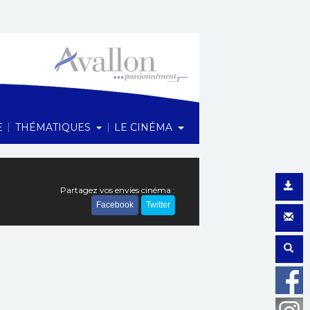
1 Rue du Maréchal Foch, 89200 Avallon
|
|
E
THÉMATIQUES
LE CINÉMA
Partagez vos envies cinéma :
Facebook
Twitter