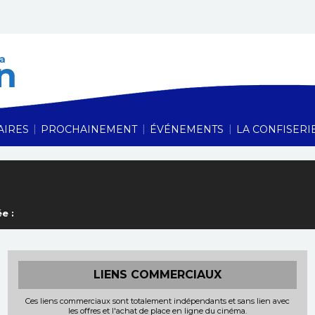
Cinéma Le Vauban,
|
|
|
AIRES
PROCHAINEMENT
ÉVÉNEMENTS
LA CONFISERI
e :
LIENS COMMERCIAUX
Ces liens commerciaux sont totalement indépendants et sans lien avec
les offres et l'achat de place en ligne du cinéma.