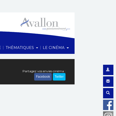
1 Rue du Maréchal Foch, 89200 Avallon
|
|
E
THÉMATIQUES
LE CINÉMA
Partagez vos envies cinéma :
Facebook
Twitter