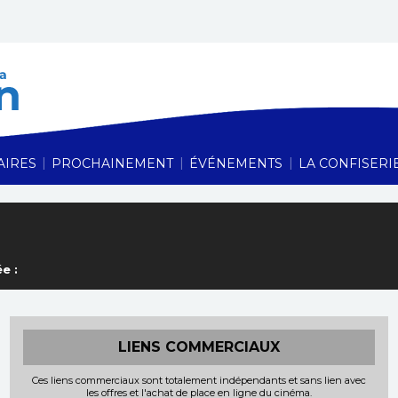
Cinéma Le Vauban,
|
|
|
AIRES
PROCHAINEMENT
ÉVÉNEMENTS
LA CONFISERI
e :
LIENS COMMERCIAUX
Ces liens commerciaux sont totalement indépendants et sans lien avec
les offres et l'achat de place en ligne du cinéma.