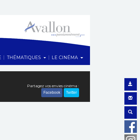
1 Rue du Maréchal Foch, 89200 Avallon
|
|
E
THÉMATIQUES
LE CINÉMA
Partagez vos envies cinéma :
Facebook
Twitter