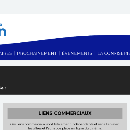
Cinéma Le Vauban,
|
|
|
AIRES
PROCHAINEMENT
ÉVÉNEMENTS
LA CONFISERI
e :
LIENS COMMERCIAUX
Ces liens commerciaux sont totalement indépendants et sans lien avec
les offres et l'achat de place en ligne du cinéma.