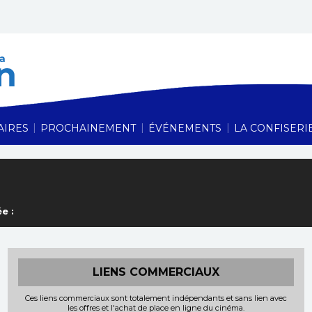
Cinéma Le Vauban,
|
|
|
AIRES
PROCHAINEMENT
ÉVÉNEMENTS
LA CONFISERI
e :
LIENS COMMERCIAUX
Ces liens commerciaux sont totalement indépendants et sans lien avec
les offres et l'achat de place en ligne du cinéma.