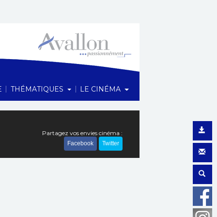
1 Rue du Maréchal Foch, 89200 Avallon
|
|
E
THÉMATIQUES
LE CINÉMA
Partagez vos envies cinéma :
Facebook
Twitter