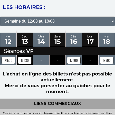
LES HORAIRES :
Mer
Jeu
Ven
Sam
Dim
Lun
Mar
12
13
14
15
16
17
18
Séances
VF
-
-
-
21h00
16h30
17h00
19h00
L'achat en ligne des billets n'est pas possible
actuellement.
Merci de vous présenter au guichet pour le
moment.
LIENS COMMERCIAUX
Ces liens commerciaux sont totalement indépendants et sans lien avec les offres