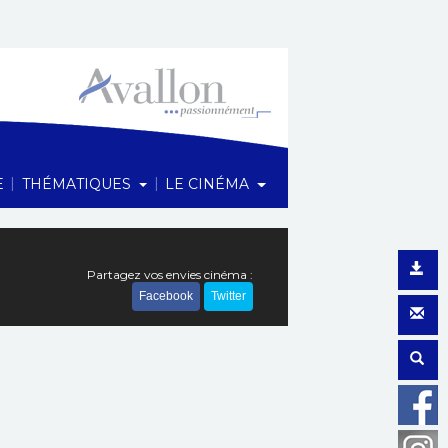
1 Rue du Maréchal Foch, 89200 Avallon
|
|
E
THÉMATIQUES
LE CINÉMA
Partagez vos envies cinéma :
Facebook
Twitter