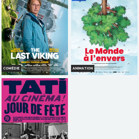
Horaires et Infos
Horaires et Infos
Bande-annonce
Bande-annonce
TOUT PUBLIC
TOUT PUBLIC
VF
VF
COMÉDIE
ANIMATION
THE LAST VIKING
LE MONDE À L'ENVERS
Horaires et Infos
Horaires et Infos
Bande-annonce
Bande-annonce
INT. -12ans
TOUT PUBLIC
VOST
VF