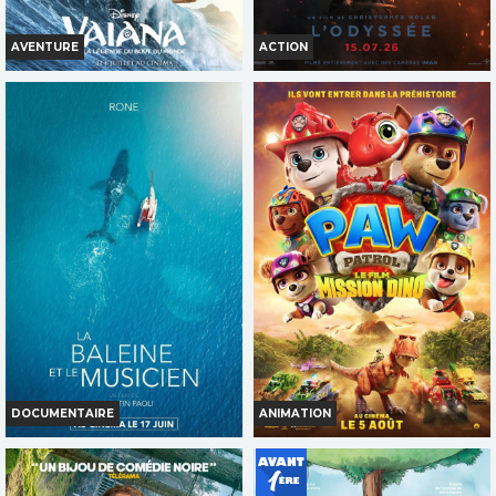
AVENTURE
ACTION
VAIANA, LA LÉGENDE DU BOUT
L'ODYSSÉE
DU MONDE
Horaires et Infos
Horaires et Infos
Bande-annonce
Bande-annonce
INT. -12ans
TOUT PUBLIC
VOST
VF
VF
DOCUMENTAIRE
ANIMATION
LA BALEINE ET LE MUSICIEN
LA PAT' PATROUILLE : LE FILM
MISSION DINO