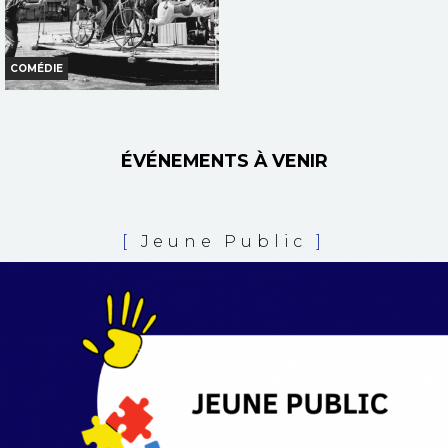
COMÉDIE
JOUR DE FÊTE
Horaires et Infos
ÉVÉNEMENTS À VENIR
Bande-annonce
TOUT PUBLIC
[
Jeune Public
]
VF