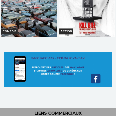
TOUT PUBLIC
COMÉDIE
ACTION
TRAFIC
KILL BILL: THE WHOLE BLOODY
AFFAIR
Horaires et Infos
Horaires et Infos
Bande-annonce
Bande-annonce
TOUT PUBLIC
INT. -16ans
LIENS COMMERCIAUX