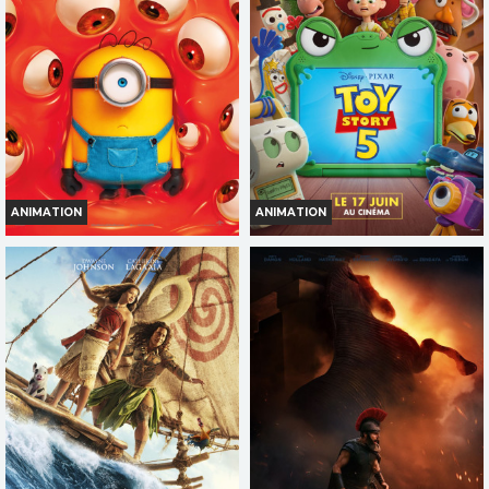
ANIMATION
ANIMATION
DES MINIONS ET DES
TOY STORY 5
MONSTRES
Horaires et Infos
Horaires et Infos
Bande-annonce
Bande-annonce
TOUT PUBLIC
TOUT PUBLIC
VF
VF