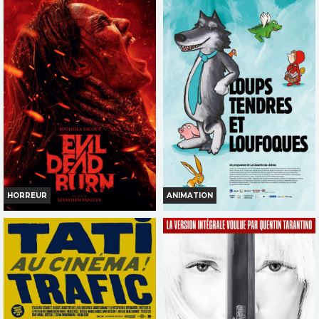
Horaires et Infos
Horaires et Infos
Bande-annonce
Bande-annonce
TOUT PUBLIC
TOUT PUBLIC
HORREUR
ANIMATION
EVIL DEAD BURN
LOUPS TENDRES ET
LOUFOQUES
Horaires et Infos
Horaires et Infos
Bande-annonce
Bande-annonce
INT. -16ans